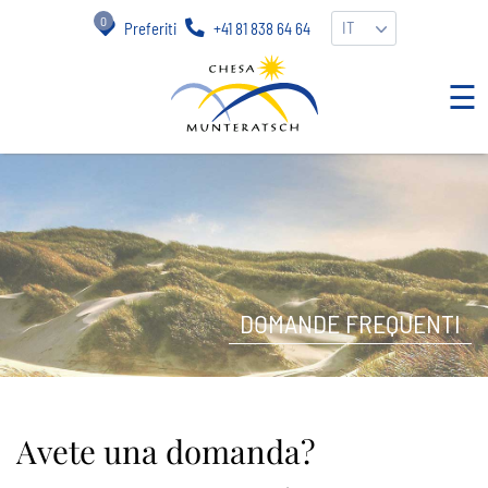
0
IT
Preferiti
+41 81 838 64 64
☰
DOMANDE FREQUENTI
Avete una domanda?